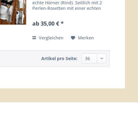
echte Hörner (Rind). Seitlich mit 2
Perlen-Rosetten mit einer echten
Federn schwarz-weiss. Stirnseite mit
einem gewebtem Perlenband.
ab 35,00 € *
HINWEIS: 100% Handarbeit -...
Vergleichen
Merken
Artikel pro Seite: