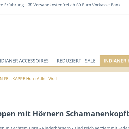
re Erfahrung
Versandkostenfrei ab 69 Euro Vorkasse Bank,
NDIANER ACCESSOIRES
REDUZIERT - SALE
INDIANER
FELLKAPPE Horn Adler Wolf
appen mit Hörnern Schamanenkopfb
en mit echtem Horn - Rinderhörnern - sind reich verziert mit Fede