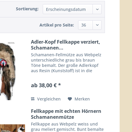
Sortierung:
Artikel pro Seite:
Adler-Kopf Fellkappe verziert,
Schamanen...
Schamanen-Fellmütze aus Webpelz
unterschiedliche grau bis braun
Töne bemalt. Der große Adlerkopf
aus Resin (Kunststoff) ist in die
doppelwandig Kappe eingeabreitet.
Verzierung: Seitlich mit je einer
ab 38,00 € *
Perlen-Rosetten mit einer bunten
Feder...
Vergleichen
Merken
Fellkappe mit echten Hörnern
Schamanenmütze
Fellkappe aus Webpelz weiss und
grau meliert gemischt. Bunt bemalte