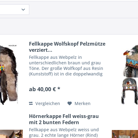
Fellkappe Wolfskopf Pelzmütze
verziert...
Fellkappe aus Webpelz in
unterschiedlichen braun und grau
Töne. Der große Wolfkopf aus Resin
(Kunststoff) ist in die doppelwandig
Kappe eingeabreitet. Verzierung:
Seitlich mit je einer Perlen-Rosette
ab 40,00 € *
und einer bunten Feder mit...
Vergleichen
Merken
Hörnerkappe Fell weiss-grau
mit 2 bunten Federn
Fellkappe aus Webpelz weiss und
grau. 2 echte lange Hörner (Rind)