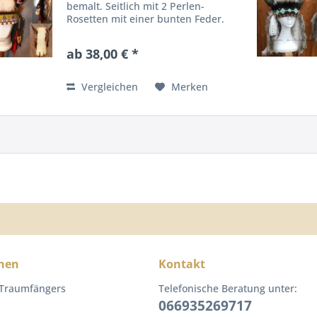
bemalt. Seitlich mit 2 Perlen-
Rosetten mit einer bunten Feder.
Stirnseite mit einem gewebtem
Perlenband. Innenkappe aus
ab 38,00 € *
kräftigem Filzstoff aussen Webpelz.
In XXL Größen...
Vergleichen
Merken
nen
Kontakt
 Traumfängers
Telefonische Beratung unter:
066935269717