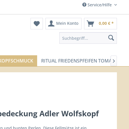
Service/Hilfe
Mein Konto
0,00 € *
-KOPFSCHMUCK
RITUAL FRIEDENSPFEIFEN TOMAHAWK

edeckung Adler Wolfskopf
rn und bunten Perlen. Diese Fellmütze ist ein