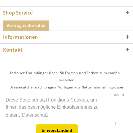
Shop Service
Vertrag widerrufen
Informationen
Kontakt
Indianer Traumfänger über 150 Formen und Farben zum kaufen +
bestellen
Dreamcatcher nach original Vorlagen aus Naturmaterial in grosser
Auswahl | auch mit Edelsteinen | exklusive Unikate Einzelstück im
Diese Seite benutzt Funktions-Cookies, um
Shop und auf Anfrage
Ihnen das bestmögliche Einkaufserlebnis zu
Über uns
Hilfe / FAQ
Kontakt
bieten.
Datenschutz
Versand und Zahlungsbedingungen
Widerrufsrecht
Einverstanden!