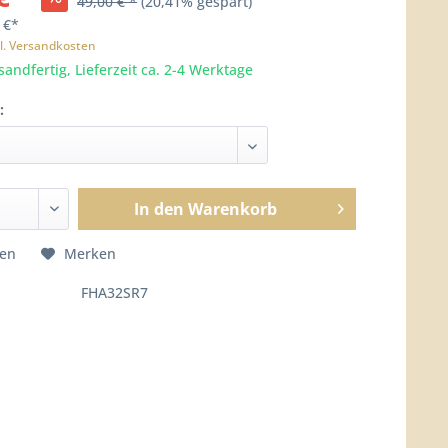
49,00 € *
(20,41% gespart)
 €*
l. Versandkosten
sandfertig, Lieferzeit ca. 2-4 Werktage
:
In den
Warenkorb
hen
Merken
FHA32SR7