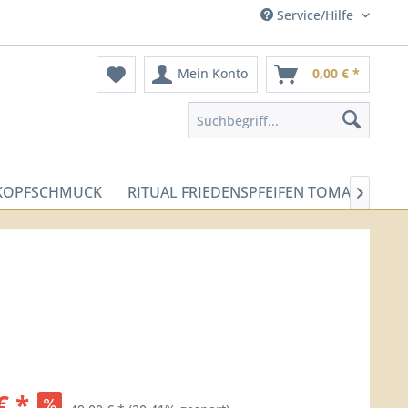
Service/Hilfe
Mein Konto
0,00 € *
-KOPFSCHMUCK
RITUAL FRIEDENSPFEIFEN TOMAHAWK

€ *