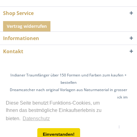
Shop Service
Vertrag widerrufen
Informationen
Kontakt
Indianer Traumfänger über 150 Formen und Farben zum kaufen +
bestellen
Dreamcatcher nach original Vorlagen aus Naturmaterial in grosser
Auswahl | auch mit Edelsteinen | exklusive Unikate Einzelstück im
Diese Seite benutzt Funktions-Cookies, um
Shop und auf Anfrage
Ihnen das bestmögliche Einkaufserlebnis zu
Über uns
Hilfe / FAQ
Kontakt
bieten.
Datenschutz
Versand und Zahlungsbedingungen
Widerrufsrecht
Einverstanden!