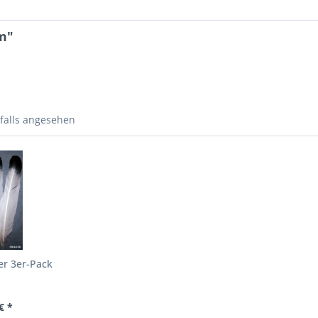
m"
falls angesehen
er 3er-Pack
€ *