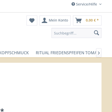
Service/Hilfe
Mein Konto
0,00 € *
-KOPFSCHMUCK
RITUAL FRIEDENSPFEIFEN TOMAHAWK

 *